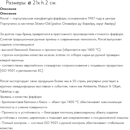
Размеры: ⌀ 21x h.2 см.
Описание
Описание
Porcel — португальская мануфактура фарфора, основанная в 1987 году в центре
Португалии, в местечке Silveiro‑Oiã (район Оливейра-ду-Барейру, округ Авейру)
За долгие годы бренд превратился в престижного производителя «тонкого» фарфора.
Сочетая традиционные ручные приёмы и современные технологии, Porcel выпускает
изделия, отличающиеся:
• высокой белизной, блеском и прочностью (обжигается при 1400 °C)
• строгим контролем качества на всех этапах: от отбора сырья до ручной проверки
каждой единицы
• соответствием европейским стандартам соприкосновения с пищевыми продуктами
(ISO 9001 и регламентам ЕС)
Porcel экспортирует свою продукцию более чем в 50 стран, регулярно участвует в
крупных международных выставках и событиях, таких как Ambiente, Maison & Objet,
Tabletop и др.
Уровень и качество фарфора
• Бриллиантовая белизна и блеск — обжиг при 1400 °C обеспечивает максимальную
плотность и сияние поверхности
• Прочность и устойчивость — благодаря плотному равномерному обжигу изделия
устойчивы к сколам, царапинам и подходят для микроволновки и посудомоечной машины .
• Полный контроль — система ISO 9001 и ручной контроль обеспечивают стабильное
качество