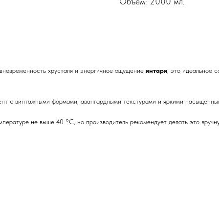
Объём: 2000 мл.
 вневременность хрусталя и энергичное ощущение
янтаря
, это идеальное с
нт с винтажными формами, авангардными текстурами и яркими насыщенными
пературе не выше 40 °C, но производитель рекомендует делать это вручн