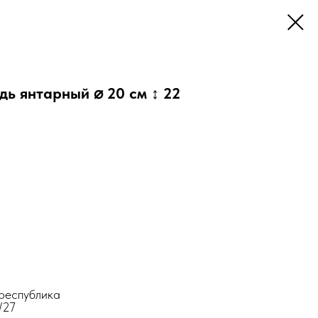
дь янтарный ⌀ 20 см ↕ 22
республика
/27