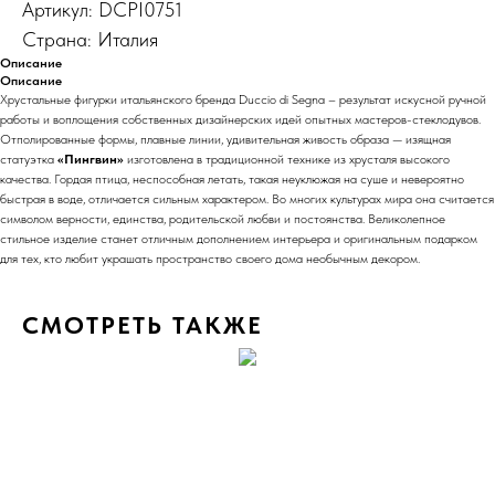
Артикул: DCPI0751
Страна: Италия
Описание
Описание
Хрустальные фигурки итальянского бренда Duccio di Segna – результат искусной ручной
работы и воплощения собственных дизайнерских идей опытных мастеров-стеклодувов.
Отполированные формы, плавные линии, удивительная живость образа — изящная
статуэтка
«Пингвин»
изготовлена в традиционной технике из хрусталя высокого
качества. Гордая птица, неспособная летать, такая неуклюжая на суше и невероятно
быстрая в воде, отличается сильным характером. Во многих культурах мира она считается
символом верности, единства, родительской любви и постоянства. Великолепное
стильное изделие станет отличным дополнением интерьера и оригинальным подарком
для тех, кто любит украшать пространство своего дома необычным декором.
СМОТРЕТЬ ТАКЖЕ