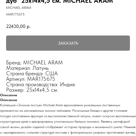
дуб" 25х14х4,5 см. MICHAEL ARAM
MICHAEL ARAM
MAR175675
22430,00
р.
ЗАКАЗАТЬ
Бренд: MICHAEL ARAM
Материал: Латунь
Страна бренда: США
Артикул: MAR175675
Страна производства: Индия
Размер: 25х14х4,5 см.
Описание
Описание
Коллекция «Зимние листья» Michael Aram вдохновлена уникальным лиственным
орнаментом на заснеженных зимних пейзажах. Роскошные блюда и другая столовая
посуда изготовлены вручную из высококачественной латуни, имеют искусно выполненные
скульптурные края и декорированы утонченными белыми линиями. Являясь метафорой
самой жизни, дизайн изделий отображает историю природы и жизненного цикла. Нежная
и, одновременно, сильная структура листьев с филигранными узорами притягивает взгляд,