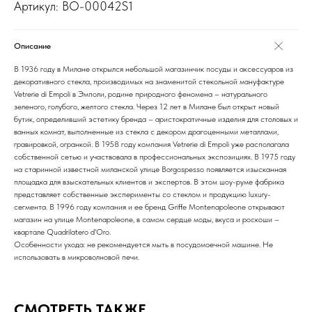
Артикул: BO-00042S1
Описание
В 1936 году в Милане открылся небольшой магазинчик посуды и аксессуаров из
декоративного стекла, производимых на знаменитой стекольной мануфактуре
Vetrerie di Empoli в Эмполи, родине природного феномена – натурального
зеленого, голубого, желтого стекла. Через 12 лет в Милане был открыт новый
бутик, определивший эстетику бренда – аристократичные изделия для столовых и
ванных комнат, выполненные из стекла с декором драгоценными металлами,
гравировкой, огранкой. В 1958 году компания Vetrerie di Empoli уже располагала
собственной сетью и участвовала в профессиональных экспозициях. В 1975 году
на старинной известной миланской улице Borgospesso появляется изысканная
площадка для взыскательных клиентов и экспертов. В этом шоу-руме фабрика
представляет собственные эксперименты со стеклом и продукцию luxury-
сегмента. В 1996 году компания и ее бренд Griffe Montenapoleone открывают
магазин на улице Montenapoleone, в самом сердце моды, вкуса и роскоши –
квартале Quadrilatero d'Oro.
Особенности ухода: не рекомендуется мыть в посудомоечной машине. Не
использовать в микроволновой печи.
СМОТРЕТЬ ТАКЖЕ